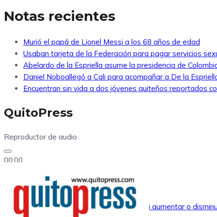
Notas recientes
Murió el papá de Lionel Messi a los 68 años de edad
Usaban tarjeta de la Federación para pagar servicios sexu
Abelardo de la Espriella asume la presidencia de Colombi
Daniel Noboallegó a Cali para acompañar a De la Espriella
Encuentran sin vida a dos jóvenes quiteños reportados 
QuitoPress
Reproductor de audio
00:00
00:00
00:00
Utiliza las teclas de flecha arriba/abajo para aumentar o disminu