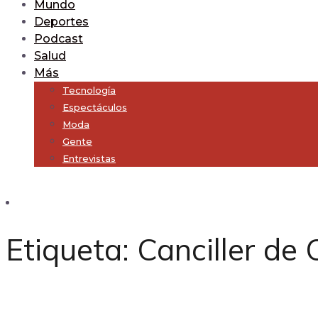
Mundo
Deportes
Podcast
Salud
Más
Tecnología
Espectáculos
Moda
Gente
Entrevistas
Subscribe
Etiqueta:
Canciller de