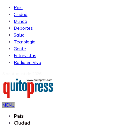
País
Ciudad
Mundo
Deportes
Salud
Tecnología
Gente
Entrevistas
Radio en Vivo
8 de August de 2026
MENU
País
Ciudad