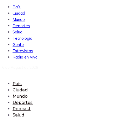
País
Ciudad
Mundo
Deportes
Salud
Tecnología
Gente
Entrevistas
Radio en Vivo
6 de August de 2026
País
Ciudad
Mundo
Deportes
Podcast
Salud