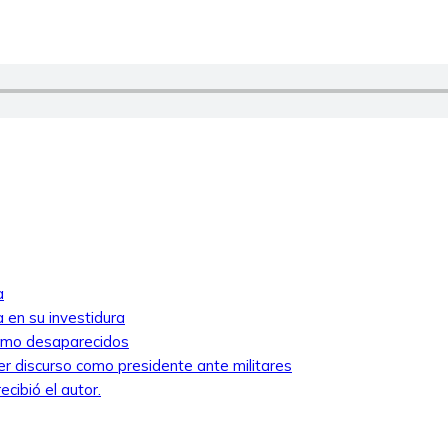
a
 en su investidura
como desaparecidos
mer discurso como presidente ante militares
cibió el autor.