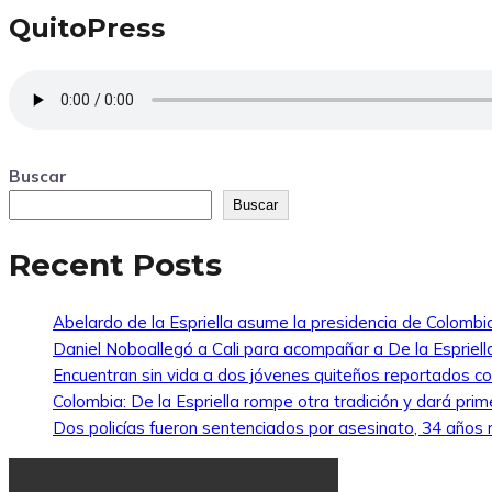
QuitoPress
Buscar
Buscar
Recent Posts
Abelardo de la Espriella asume la presidencia de Colombi
Daniel Noboallegó a Cali para acompañar a De la Espriella
Encuentran sin vida a dos jóvenes quiteños reportados 
Colombia: De la Espriella rompe otra tradición y dará pri
Dos policías fueron sentenciados por asesinato, 34 años re