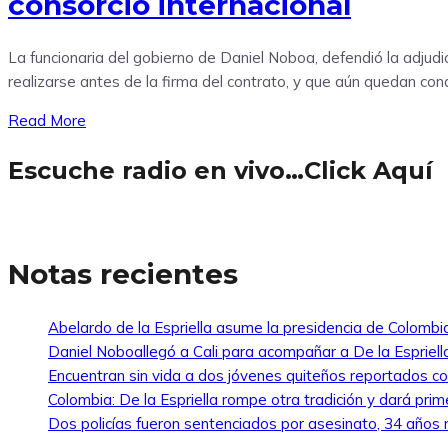
consorcio internacional
La funcionaria del gobierno de Daniel Noboa, defendió la adjudi
realizarse antes de la firma del contrato, y que aún quedan condi
Read More
Escuche radio en vivo…Click Aquí
Notas recientes
Abelardo de la Espriella asume la presidencia de Colombi
Daniel Noboallegó a Cali para acompañar a De la Espriella
Encuentran sin vida a dos jóvenes quiteños reportados 
Colombia: De la Espriella rompe otra tradición y dará pri
Dos policías fueron sentenciados por asesinato, 34 años re