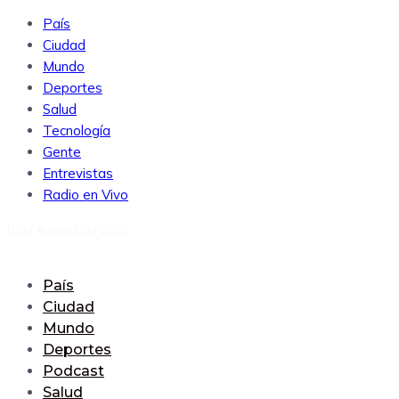
País
Ciudad
Mundo
Deportes
Salud
Tecnología
Gente
Entrevistas
Radio en Vivo
8 de August de 2026
País
Ciudad
Mundo
Deportes
Podcast
Salud