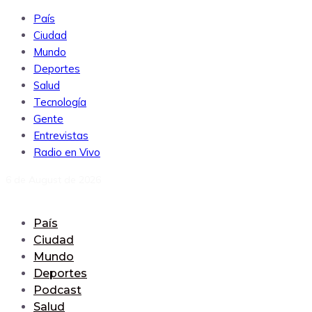
País
Ciudad
Mundo
Deportes
Salud
Tecnología
Gente
Entrevistas
Radio en Vivo
6 de August de 2026
País
Ciudad
Mundo
Deportes
Podcast
Salud