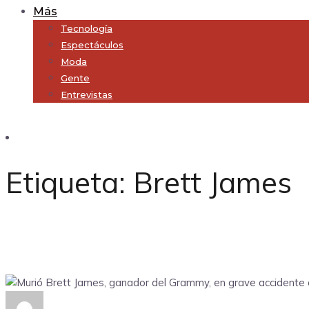
Más
Tecnología
Espectáculos
Moda
Gente
Entrevistas
Subscribe
Etiqueta:
Brett James