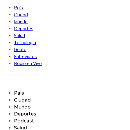
País
Ciudad
Mundo
Deportes
Salud
Tecnología
Gente
Entrevistas
Radio en Vivo
6 de August de 2026
País
Ciudad
Mundo
Deportes
Podcast
Salud