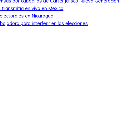
nsas por cabecillas de Cártel Jalisco Nueva Generación
 transmitía en vivo en México
 electorales en Nicaragua
ajadora para interferir en las elecciones