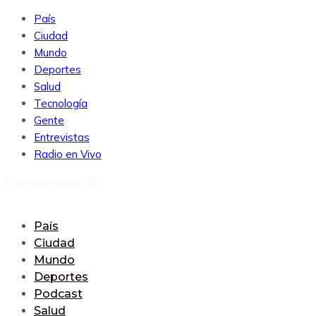
País
Ciudad
Mundo
Deportes
Salud
Tecnología
Gente
Entrevistas
Radio en Vivo
8 de August de 2026
País
Ciudad
Mundo
Deportes
Podcast
Salud