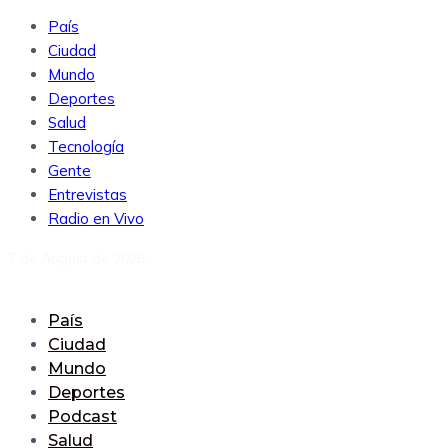
País
Ciudad
Mundo
Deportes
Salud
Tecnología
Gente
Entrevistas
Radio en Vivo
7 de August de 2026
País
Ciudad
Mundo
Deportes
Podcast
Salud