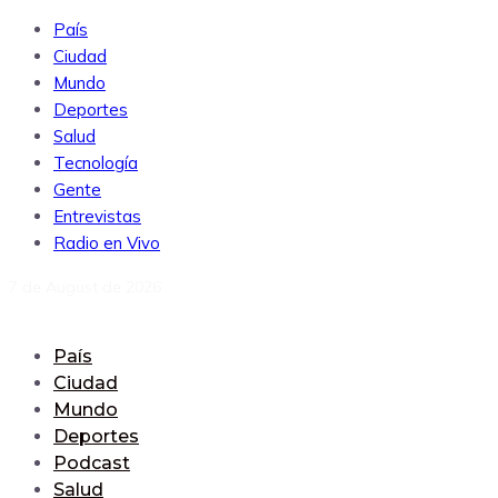
País
Ciudad
Mundo
Deportes
Salud
Tecnología
Gente
Entrevistas
Radio en Vivo
7 de August de 2026
País
Ciudad
Mundo
Deportes
Podcast
Salud