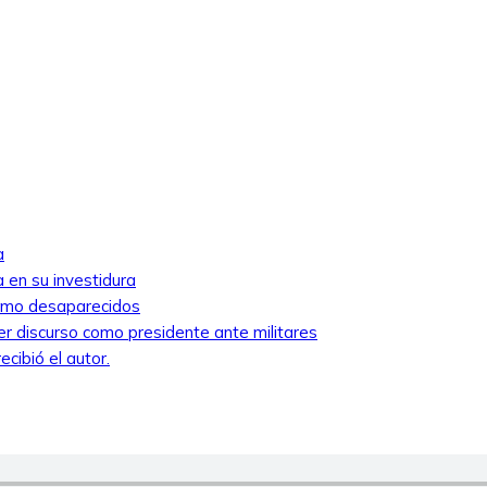
a
 en su investidura
como desaparecidos
mer discurso como presidente ante militares
cibió el autor.