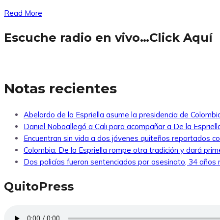
Read More
Escuche radio en vivo…Click Aquí
Notas recientes
Abelardo de la Espriella asume la presidencia de Colombi
Daniel Noboallegó a Cali para acompañar a De la Espriella
Encuentran sin vida a dos jóvenes quiteños reportados 
Colombia: De la Espriella rompe otra tradición y dará pri
Dos policías fueron sentenciados por asesinato, 34 años re
QuitoPress