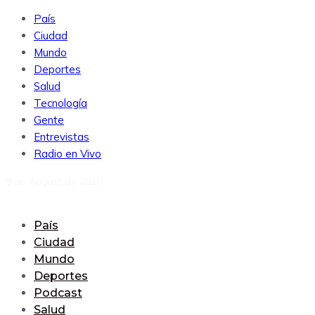
País
Ciudad
Mundo
Deportes
Salud
Tecnología
Gente
Entrevistas
Radio en Vivo
8 de August de 2026
País
Ciudad
Mundo
Deportes
Podcast
Salud