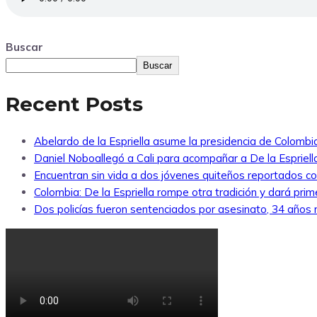
Buscar
Buscar
Recent Posts
Abelardo de la Espriella asume la presidencia de Colombi
Daniel Noboallegó a Cali para acompañar a De la Espriella
Encuentran sin vida a dos jóvenes quiteños reportados 
Colombia: De la Espriella rompe otra tradición y dará pri
Dos policías fueron sentenciados por asesinato, 34 años re