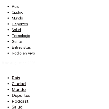
País
Ciudad
Mundo
Deportes
Salud
Tecnología
Gente
Entrevistas
Radio en Vivo
8 de August de 2026
País
Ciudad
Mundo
Deportes
Podcast
Salud