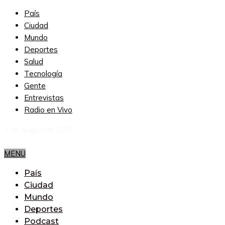
País
Ciudad
Mundo
Deportes
Salud
Tecnología
Gente
Entrevistas
Radio en Vivo
7 de August de 2026
MENU
País
Ciudad
Mundo
Deportes
Podcast