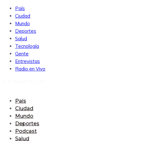
País
Ciudad
Mundo
Deportes
Salud
Tecnología
Gente
Entrevistas
Radio en Vivo
8 de August de 2026
País
Ciudad
Mundo
Deportes
Podcast
Salud