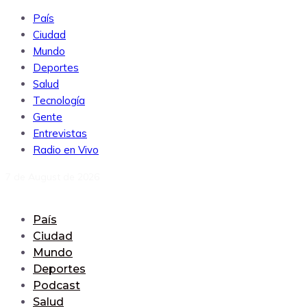
País
Ciudad
Mundo
Deportes
Salud
Tecnología
Gente
Entrevistas
Radio en Vivo
7 de August de 2026
País
Ciudad
Mundo
Deportes
Podcast
Salud