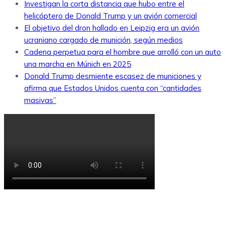
Investigan la corta distancia que hubo entre el
helicóptero de Donald Trump y un avión comercial
El objetivo del dron hallado en Leipzig era un avión
ucraniano cargado de munición, según medios
Cadena perpetua para el hombre que arrolló con un auto
una marcha en Múnich en 2025
Donald Trump desmiente escasez de municiones y
afirma que Estados Unidos cuenta con “cantidades
masivas”