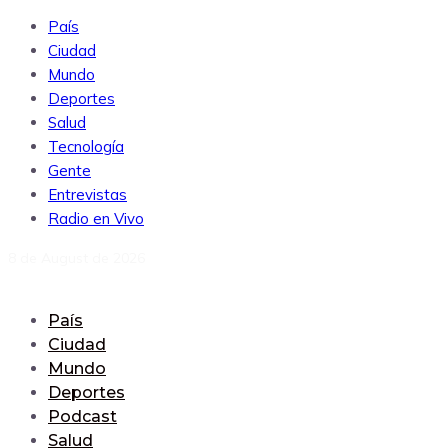
País
Ciudad
Mundo
Deportes
Salud
Tecnología
Gente
Entrevistas
Radio en Vivo
8 de August de 2026
País
Ciudad
Mundo
Deportes
Podcast
Salud