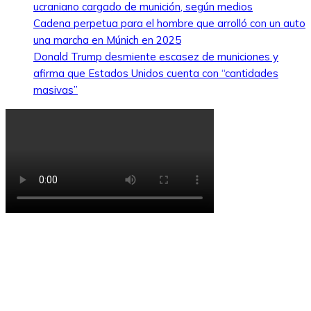
ucraniano cargado de munición, según medios
Cadena perpetua para el hombre que arrolló con un auto
una marcha en Múnich en 2025
Donald Trump desmiente escasez de municiones y
afirma que Estados Unidos cuenta con “cantidades
masivas”