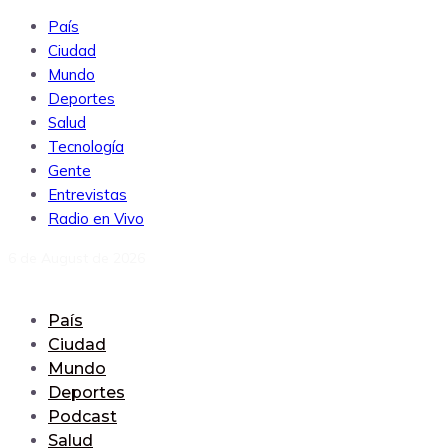
País
Ciudad
Mundo
Deportes
Salud
Tecnología
Gente
Entrevistas
Radio en Vivo
6 de August de 2026
País
Ciudad
Mundo
Deportes
Podcast
Salud