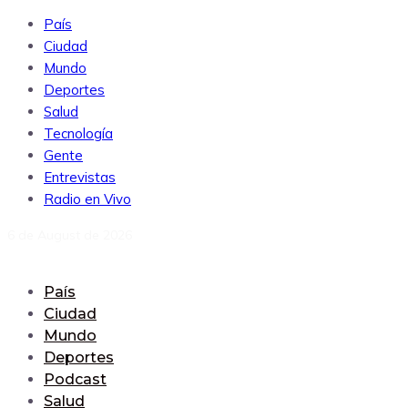
País
Ciudad
Mundo
Deportes
Salud
Tecnología
Gente
Entrevistas
Radio en Vivo
6 de August de 2026
País
Ciudad
Mundo
Deportes
Podcast
Salud