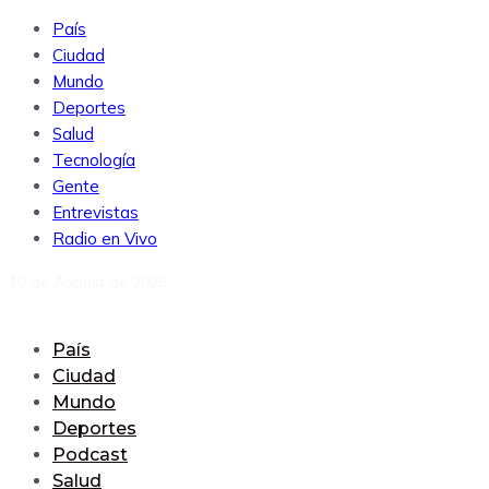
País
Ciudad
Mundo
Deportes
Salud
Tecnología
Gente
Entrevistas
Radio en Vivo
10 de August de 2026
País
Ciudad
Mundo
Deportes
Podcast
Salud