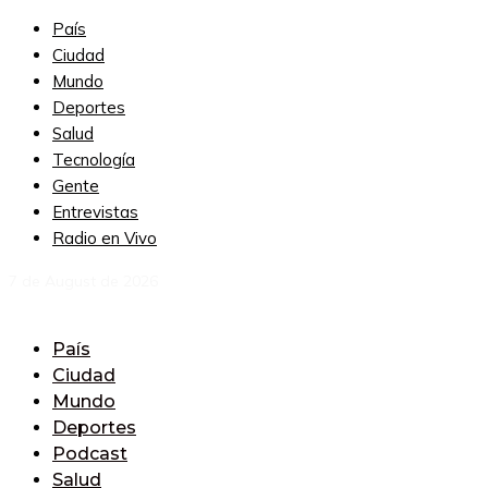
País
Ciudad
Mundo
Deportes
Salud
Tecnología
Gente
Entrevistas
Radio en Vivo
7 de August de 2026
País
Ciudad
Mundo
Deportes
Podcast
Salud