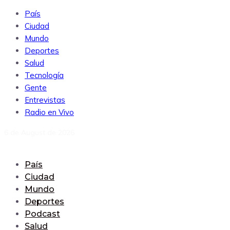
País
Ciudad
Mundo
Deportes
Salud
Tecnología
Gente
Entrevistas
Radio en Vivo
6 de August de 2026
País
Ciudad
Mundo
Deportes
Podcast
Salud